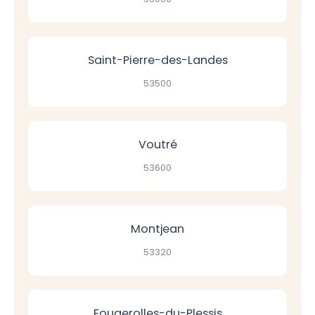
Saint-Pierre-des-Landes
53500
Voutré
53600
Montjean
53320
Fougerolles-du-Plessis