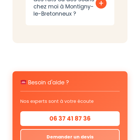
+
chez moi à Montigny-
le-Bretonneux ?
Besoin d'aide ?
Nos experts sont à votre écoute
06 37 41 87 36
Demander un devis