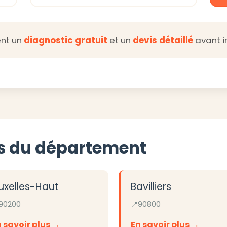
ent un
diagnostic gratuit
et un
devis détaillé
avant i
les du département
uxelles-Haut
Bavilliers
90200
90800
 savoir plus
En savoir plus