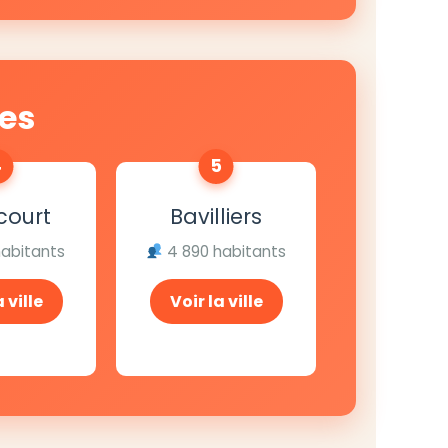
les
4
5
court
Bavilliers
habitants
4 890 habitants
 ville
Voir la ville