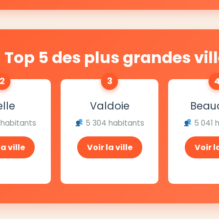
Top 5 des plus grandes vil
2
3
lle
Valdoie
Beau
 habitants
5 304 habitants
5 041 
la ville
Voir la ville
Voir la