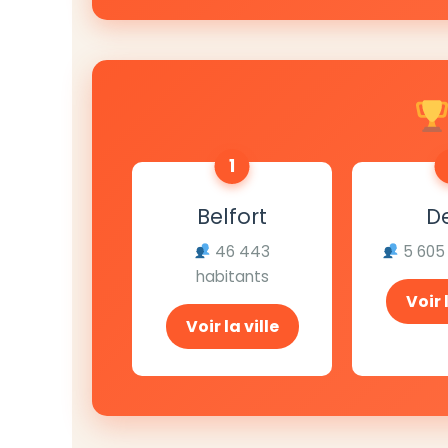
1
Belfort
De
46 443
5 605
habitants
Voir 
Voir la ville