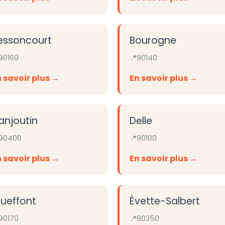
essoncourt
Bourogne
90160
90140
 savoir plus
En savoir plus
anjoutin
Delle
90400
90100
 savoir plus
En savoir plus
tueffont
Évette-Salbert
90170
90350