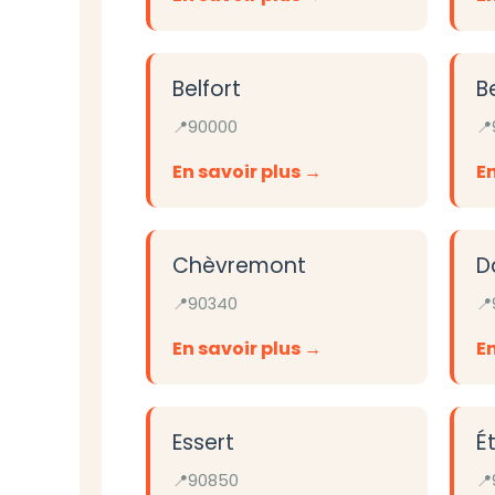
Belfort
B
90000
En savoir plus
En
Chèvremont
D
90340
En savoir plus
En
Essert
É
90850