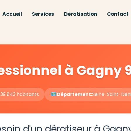
Accueil
Services
Dératisation
Contact
fessionnel à Gagny 
:
39 843 habitants
Département:
Seine-Saint-Den
soin d'un dératiseur à Gagn