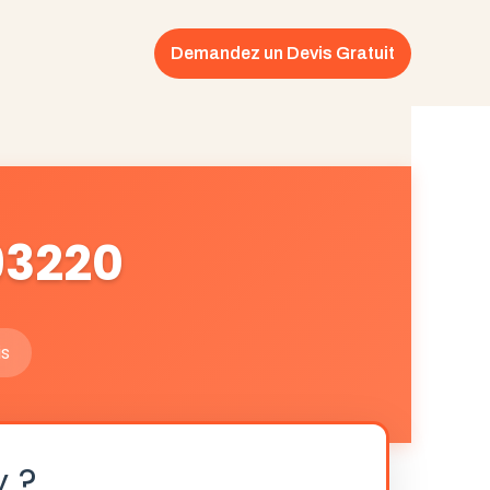
Demandez un Devis Gratuit
93220
is
y ?