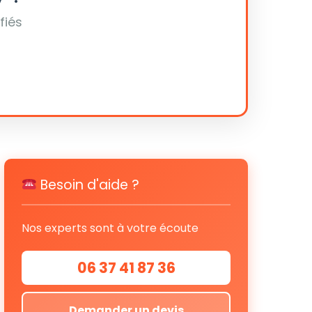
fiés
Besoin d'aide ?
Nos experts sont à votre écoute
06 37 41 87 36
Demander un devis