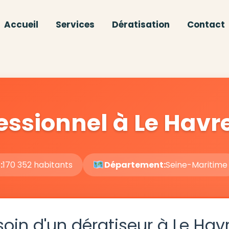
Accueil
Services
Dératisation
Contact
essionnel à Le Havr
:
170 352 habitants
Département:
Seine-Maritime
oin d'un dératiseur à Le Hav