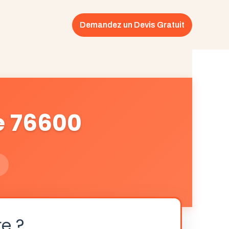
Demandez un Devis Gratuit
e 76600
re ?