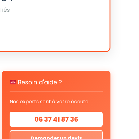
fiés
Besoin d'aide ?
Nos experts sont à votre écoute
06 37 41 87 36
Demander un devis