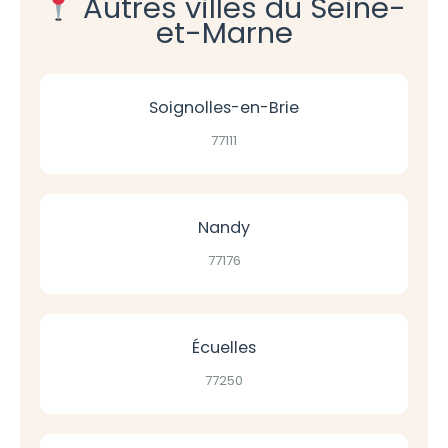
Autres villes du Seine-
et-Marne
Soignolles-en-Brie
77111
Nandy
77176
Écuelles
77250