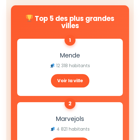
Top 5 des plus grandes
villes
1
Mende
12 318 habitants
Voir la ville
2
Marvejols
4 821 habitants