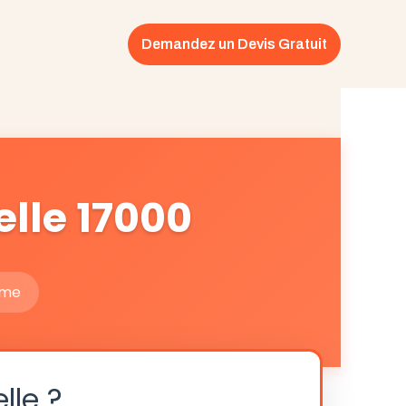
Demandez un Devis Gratuit
elle 17000
ime
lle ?