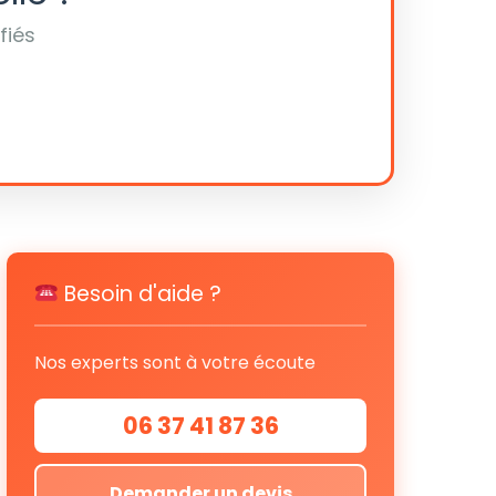
fiés
Besoin d'aide ?
Nos experts sont à votre écoute
06 37 41 87 36
Demander un devis