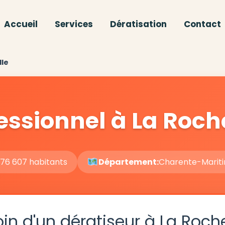
Accueil
Services
Dératisation
Contact
lle
essionnel à La Roch
76 607 habitants
Département:
Charente-Marit
in d'un dératiseur à La Roche