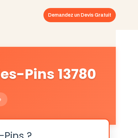
Demandez un Devis Gratuit
les-Pins 13780
e
-Pins ?