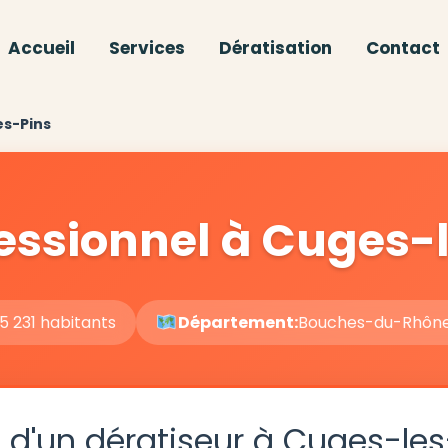
Accueil
Services
Dératisation
Contact
es-Pins
fessionnel à Cuges-
5 231 habitants
Département:
Bouches-du-Rhôn
 d'un dératiseur à Cuges-les