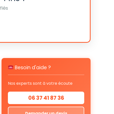
fiés
Besoin d'aide ?
Nos experts sont à votre écoute
06 37 41 87 36
Demander un devis