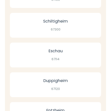
Schiltigheim
67300
Eschau
67114
Duppigheim
67120
Entzheim