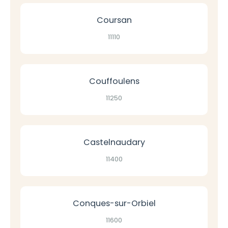
Coursan
11110
Couffoulens
11250
Castelnaudary
11400
Conques-sur-Orbiel
11600