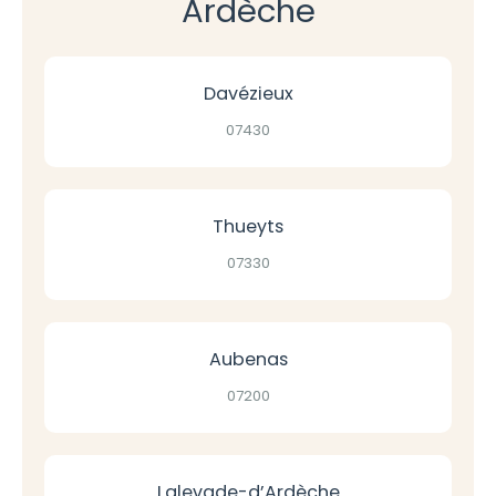
Ardèche
Davézieux
07430
Thueyts
07330
Aubenas
07200
Lalevade-d’Ardèche