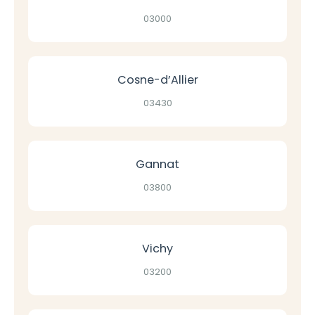
03000
Cosne-d’Allier
03430
Gannat
03800
Vichy
03200